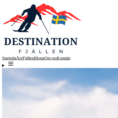
Startsida
Åre
Fjällen
Blogg
Om oss
Kontakt