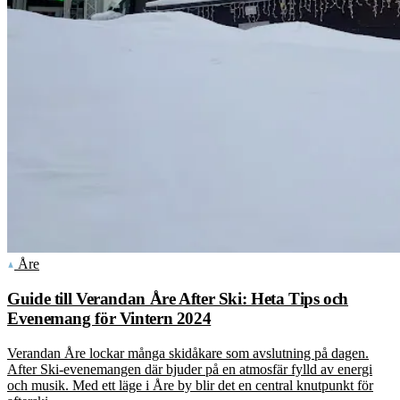
Åre
Guide till Verandan Åre After Ski: Heta Tips och
Evenemang för Vintern 2024
Verandan Åre lockar många skidåkare som avslutning på dagen.
After Ski-evenemangen där bjuder på en atmosfär fylld av energi
och musik. Med ett läge i Åre by blir det en central knutpunkt för