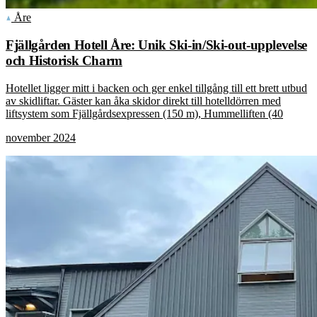
Åre
Fjällgården Hotell Åre: Unik Ski-in/Ski-out-upplevelse
och Historisk Charm
Hotellet ligger mitt i backen och ger enkel tillgång till ett brett utbud
av skidliftar. Gäster kan åka skidor direkt till hotelldörren med
liftsystem som Fjällgårdsexpressen (150 m), Hummelliften (40
november 2024