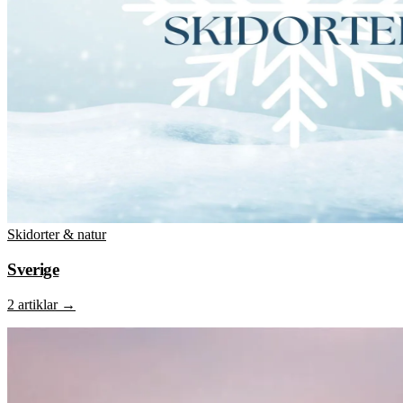
Skidorter & natur
Sverige
2 artiklar
→