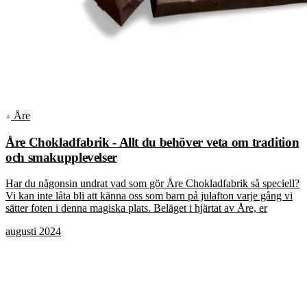
Åre
Åre Chokladfabrik - Allt du behöver veta om tradition
och smakupplevelser
Har du någonsin undrat vad som gör Åre Chokladfabrik så speciell?
Vi kan inte låta bli att känna oss som barn på julafton varje gång vi
sätter foten i denna magiska plats. Beläget i hjärtat av Åre, er
augusti 2024