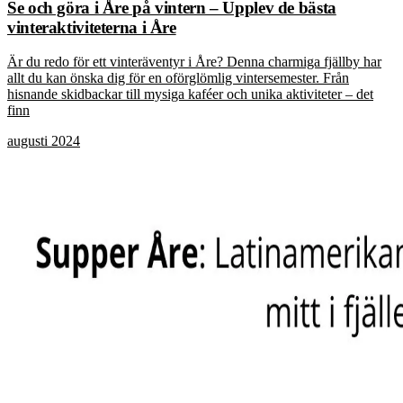
Se och göra i Åre på vintern – Upplev de bästa
vinteraktiviteterna i Åre
Är du redo för ett vinteräventyr i Åre? Denna charmiga fjällby har
allt du kan önska dig för en oförglömlig vintersemester. Från
hisnande skidbackar till mysiga kaféer och unika aktiviteter – det
finn
augusti 2024