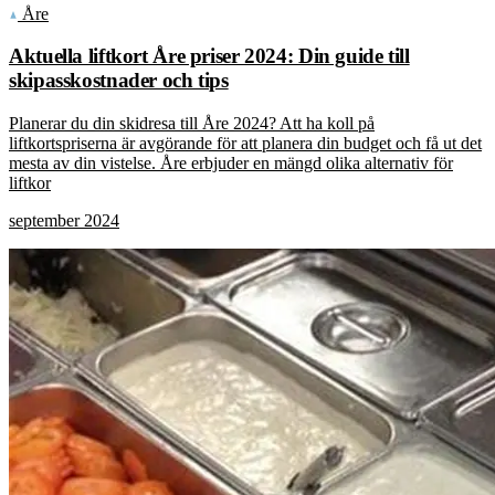
Åre
Aktuella liftkort Åre priser 2024: Din guide till
skipasskostnader och tips
Planerar du din skidresa till Åre 2024? Att ha koll på
liftkortspriserna är avgörande för att planera din budget och få ut det
mesta av din vistelse. Åre erbjuder en mängd olika alternativ för
liftkor
september 2024