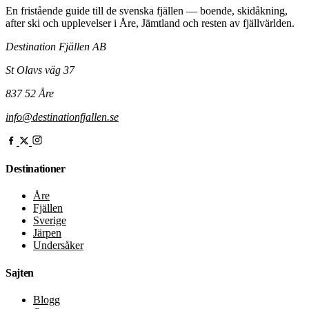
En fristående guide till de svenska fjällen — boende, skidåkning,
after ski och upplevelser i Åre, Jämtland och resten av fjällvärlden.
Destination Fjällen AB
St Olavs väg 37
837 52 Åre
info@destinationfjallen.se
Destinationer
Åre
Fjällen
Sverige
Järpen
Undersåker
Sajten
Blogg