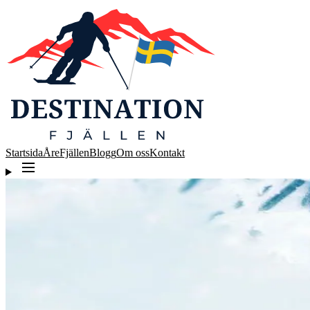
Startsida
Åre
Fjällen
Blogg
Om oss
Kontakt