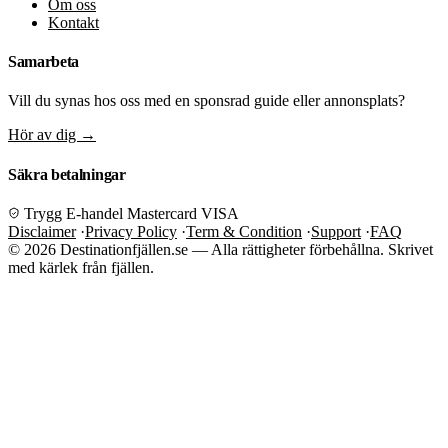
Om oss
Kontakt
Samarbeta
Vill du synas hos oss med en sponsrad guide eller annonsplats?
Hör av dig
→
Säkra betalningar
Trygg E-handel
Mastercard
VISA
Disclaimer
·
Privacy Policy
·
Term & Condition
·
Support
·
FAQ
© 2026 Destinationfjällen.se — Alla rättigheter förbehållna.
Skrivet
med kärlek från fjällen.