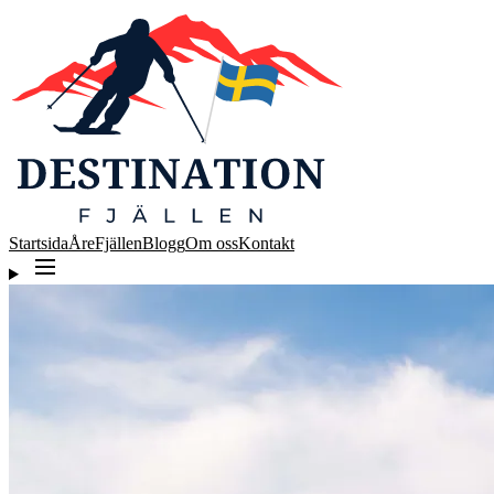
Startsida
Åre
Fjällen
Blogg
Om oss
Kontakt