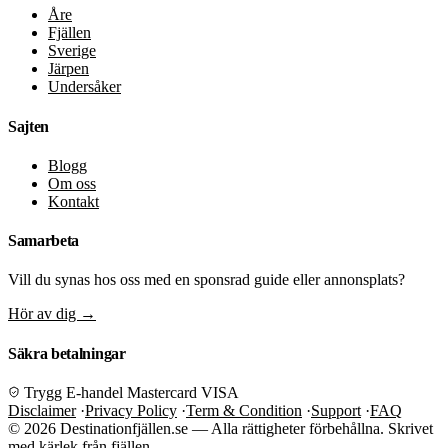
Åre
Fjällen
Sverige
Järpen
Undersåker
Sajten
Blogg
Om oss
Kontakt
Samarbeta
Vill du synas hos oss med en sponsrad guide eller annonsplats?
Hör av dig
→
Säkra betalningar
Trygg E-handel
Mastercard
VISA
Disclaimer
·
Privacy Policy
·
Term & Condition
·
Support
·
FAQ
© 2026 Destinationfjällen.se — Alla rättigheter förbehållna.
Skrivet
med kärlek från fjällen.