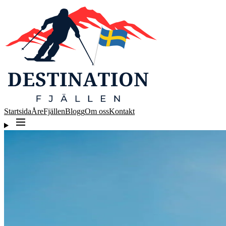
Startsida
Åre
Fjällen
Blogg
Om oss
Kontakt