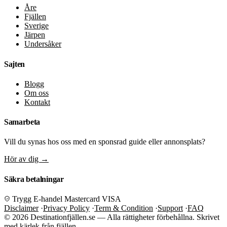
Åre
Fjällen
Sverige
Järpen
Undersåker
Sajten
Blogg
Om oss
Kontakt
Samarbeta
Vill du synas hos oss med en sponsrad guide eller annonsplats?
Hör av dig
→
Säkra betalningar
Trygg E-handel
Mastercard
VISA
Disclaimer
·
Privacy Policy
·
Term & Condition
·
Support
·
FAQ
© 2026 Destinationfjällen.se — Alla rättigheter förbehållna.
Skrivet
med kärlek från fjällen.