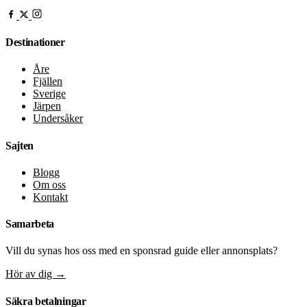
Destinationer
Åre
Fjällen
Sverige
Järpen
Undersåker
Sajten
Blogg
Om oss
Kontakt
Samarbeta
Vill du synas hos oss med en sponsrad guide eller annonsplats?
Hör av dig
→
Säkra betalningar