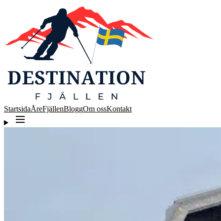
Startsida
Åre
Fjällen
Blogg
Om oss
Kontakt