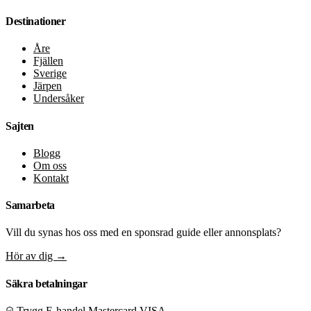
Destinationer
Åre
Fjällen
Sverige
Järpen
Undersåker
Sajten
Blogg
Om oss
Kontakt
Samarbeta
Vill du synas hos oss med en sponsrad guide eller annonsplats?
Hör av dig
→
Säkra betalningar
Trygg E-handel
Mastercard
VISA