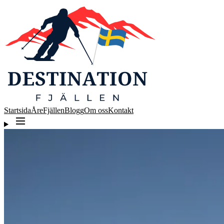
Startsida
Åre
Fjällen
Blogg
Om oss
Kontakt