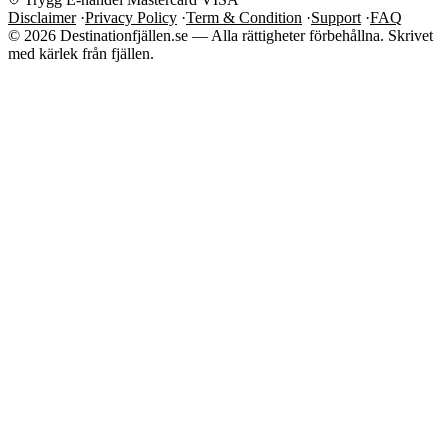
Disclaimer
·
Privacy Policy
·
Term & Condition
·
Support
·
FAQ
© 2026 Destinationfjällen.se — Alla rättigheter förbehållna.
Skrivet
med kärlek från fjällen.