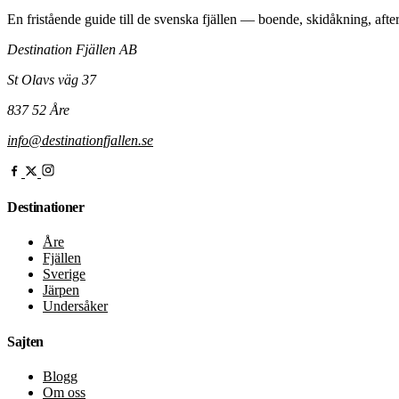
En fristående guide till de svenska fjällen — boende, skidåkning, after
Destination Fjällen AB
St Olavs väg 37
837 52 Åre
info@destinationfjallen.se
Destinationer
Åre
Fjällen
Sverige
Järpen
Undersåker
Sajten
Blogg
Om oss