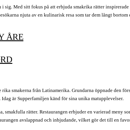
on i sig. Med sitt fokus på att erbjuda smakrika rätter inspirera
besökarna njuta av en kulinarisk resa som tar dem långt bortom 
Y ÅRE
ORD
 rika smakerna från Latinamerika. Grundarna öppnade den först
e. Idag är Supperfamiljen känd för sina unika matupplevelser.
a, smakfulla rätter. Restaurangen erbjuder en varierad meny so
rangen avslappnad och inbjudande, vilket gör det till en favori